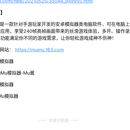
63.com/help/20210525/35044_949950.html
u】
器是一款针对手游玩家开发的安卓模拟器类电脑软件，可在电脑
应用，享受240帧高帧画面带来的丝滑游戏体验，多开、操作
样功能满足你不同的游戏需求，让你轻松游戏成神不伤神！
方网站：
https://mumu.163.com
u模拟器
Mu模拟器-Mu酱
u模拟器
Mu模拟器
文章已到底