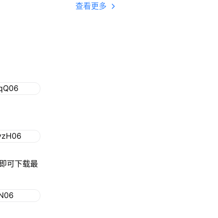
多开 后台挂机 按键
查看更多
设置教程
钮即可下载最