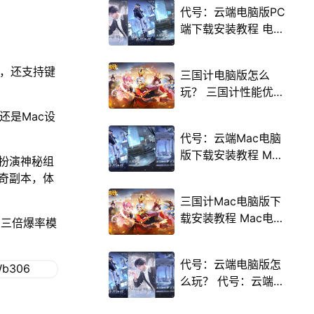
代号：云端电脑版PC
端下载安装教程 电脑
版怎么玩代号：云端
攻略
行，还支持键
三国计电脑版怎么
玩？ 三国计性能优化
240高帧 游戏多开
，还是Mac设
后台挂机 按键设置教
代号：云端Mac电脑
程
版下载安装教程 Mac
中扮演神秘组
电脑怎么玩代号：云
奇副本，体
端攻略
三国计Mac电脑版下
载安装教程 Mac电脑
的三倍爆率模
怎么玩三国计攻略
代号：云端电脑版怎
么玩？ 代号：云端性
能优化240高帧 游戏