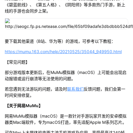
《碧蓝航线》、《第五人格》、《阴阳师》等多款热门手游，新上
线的手游也会同步上架。
要下载其他渠道（B站、华为等）的游戏，可参考以下教程：
https://mumu.163.com/help/20210525/35044_949950.html
【常见问题】
部分游戏版本更新后，在MuMu模拟器（macOS）上可能会出现启
动报错或运行崩溃等无法使用的问题。
若您遇到无法游玩的问题，请及时
联系我们
反馈问题，我们会第一
时间安排修复。
【关于网易MuMu】
网易MuMu模拟器（macOS）是一款针对手游玩家开发的安卓模拟
器类Mac端软件，专为macOS打造，率先适配Apple M系列芯片。
可在Mac上大屏体验市面主流手机游戏及应用，享受最高达240帧