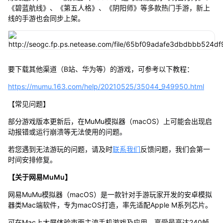
《碧蓝航线》、《第五人格》、《阴阳师》等多款热门手游，新上
线的手游也会同步上架。
要下载其他渠道（B站、华为等）的游戏，可参考以下教程：
https://mumu.163.com/help/20210525/35044_949950.html
【常见问题】
部分游戏版本更新后，在MuMu模拟器（macOS）上可能会出现启
动报错或运行崩溃等无法使用的问题。
若您遇到无法游玩的问题，请及时
联系我们
反馈问题，我们会第一
时间安排修复。
【关于网易MuMu】
网易MuMu模拟器（macOS）是一款针对手游玩家开发的安卓模拟
器类Mac端软件，专为macOS打造，率先适配Apple M系列芯片。
可在Mac上大屏体验市面主流手机游戏及应用，享受最高达240帧