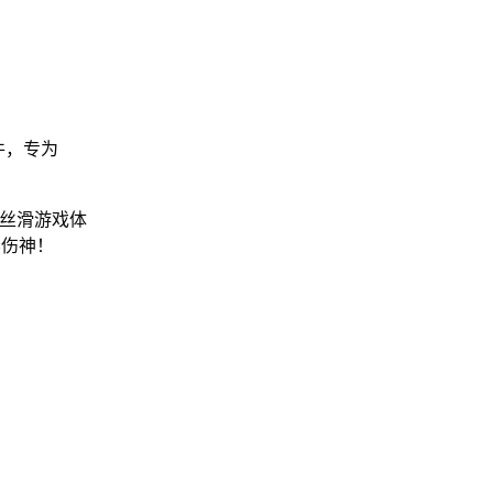
。
件，专为
的丝滑游戏体
不伤神！