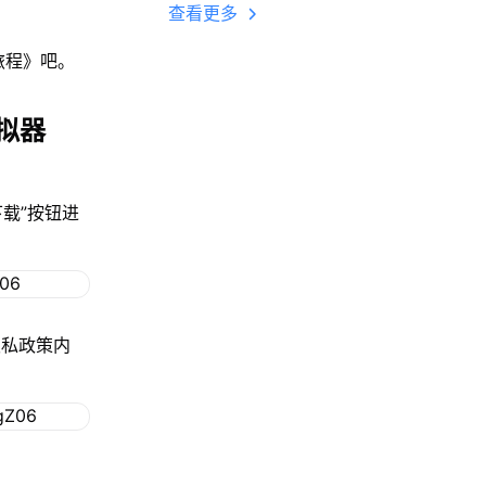
多开 后台挂机 按键
查看更多
设置教程
旅程》吧。
拟器
下载”按钮进
隐私政策内