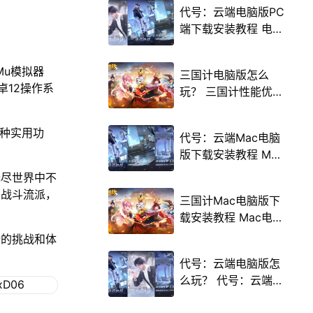
代号：云端电脑版PC
端下载安装教程 电脑
版怎么玩代号：云端
攻略
Mu模拟器
三国计电脑版怎么
卓12操作系
玩？ 三国计性能优化
240高帧 游戏多开
后台挂机 按键设置教
多种实用功
代号：云端Mac电脑
程
版下载安装教程 Mac
电脑怎么玩代号：云
无尽世界中不
端攻略
属战斗流派，
三国计Mac电脑版下
载安装教程 Mac电脑
怎么玩三国计攻略
新的挑战和体
代号：云端电脑版怎
么玩？ 代号：云端性
能优化240高帧 游戏