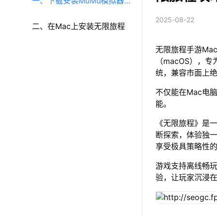
一、下载安装MuMu模拟器
2025-08-22
（macOS）（原MuMu模拟
二、在Mac上安装无限旅程
无限旅程手游Ma
器Pro）
（macOS），专
统，兼容市面上
不仅能在Mac电
能。
《无限旅程》是
断探索，体验独
享受极具策略性
游戏支持离线畅
验，让玩家沉浸