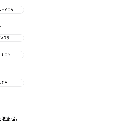
序。
无限旅程，