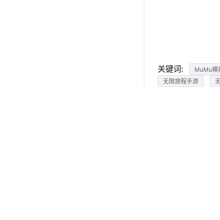
关键词:
MuMu模
无限旅程手游