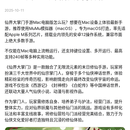
2025-10-11
仙界大掌门手游Mac电脑版怎么玩？想要在Mac设备上体验最新手
游，推荐使用MuMu模拟器（macOS），专为macOS打造，率先适
配Apple M系列芯片，搭载业内领先的安卓12操作系统，兼容市面
上绝大多数手游。
不仅能在Mac电脑上流畅运行，还支持键位设置、多开运行、最高
支持240帧等多种实用功能。
《仙界大掌门》是一款融合了无限流元素的末日修仙手游，玩家将
扮演三千大世界中的仙宗掌门人，穿梭于多个仙侠神话世界，体验
精彩纷呈的传奇历程，影响剧情走向并最终改变仙侠宇宙的命运。
游戏不仅包含《西游记》《封神榜》《白蛇传》等中国神话世界，
还联动大量人气仙侠小说、动漫与影视作品。
作为掌门人，玩家需修炼自身、培养弟子与护法，经营门派，提升
整体实力，应对仙界妖魔与其他修仙门派的挑战。游戏设有多样化
玩法和丰富支线故事，将修仙冒险与门派经营完美结合，致力于为
仙侠文化爱好者打造独特且沉浸的修仙体验。