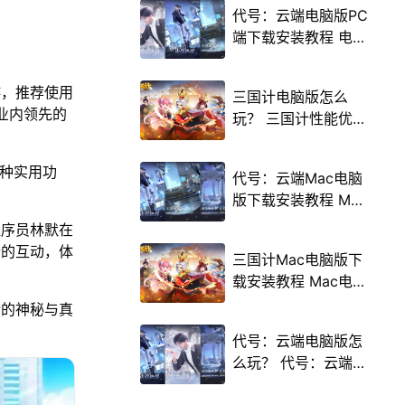
代号：云端电脑版PC
端下载安装教程 电脑
版怎么玩代号：云端
攻略
游，推荐使用
三国计电脑版怎么
载业内领先的
玩？ 三国计性能优化
240高帧 游戏多开
后台挂机 按键设置教
多种实用功
代号：云端Mac电脑
程
版下载安装教程 Mac
电脑怎么玩代号：云
程序员林默在
端攻略
晴的互动，体
三国计Mac电脑版下
载安装教程 Mac电脑
怎么玩三国计攻略
晴的神秘与真
代号：云端电脑版怎
么玩？ 代号：云端性
能优化240高帧 游戏