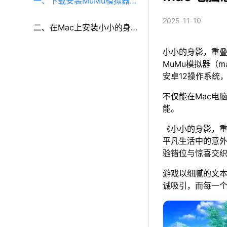
一、下载安装MuMu模拟器
2025-11-10
（macOS）（原MuMu模拟
二、在Mac上安装小小的身
小小的身影，重叠
器Pro）
影，重叠的内心
MuMu模拟器（m
安卓12操作系统
不仅能在Mac电
能。
《小小的身影，
平凡生活中的意
验错位与惊喜交
游戏以细腻的文
诚吸引，而每一