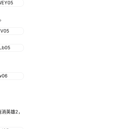
序。
消消英雄2，