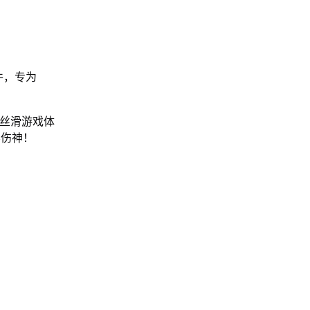
。
件，专为
的丝滑游戏体
不伤神！