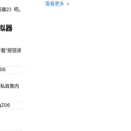
多开 后台挂机 按键
查看更多
设置教程
英雄2》吧。
拟器
下载”按钮进
隐私政策内