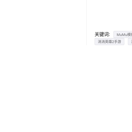
关键词:
MuMu模
消消英雄2手游