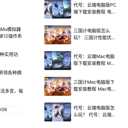
代号：云端电脑版PC
端下载安装教程 电脑
版怎么玩代号：云端
攻略
Mu模拟器
三国计电脑版怎么
卓12操作系
玩？ 三国计性能优化
240高帧 游戏多开
后台挂机 按键设置教
多种实用功
代号：云端Mac电脑
程
版下载安装教程 Mac
电脑怎么玩代号：云
带领各种拥
端攻略
三国计Mac电脑版下
载安装教程 Mac电脑
灵活多变，每
怎么玩三国计攻略
代号：云端电脑版怎
么玩？ 代号：云端性
能优化240高帧 游戏