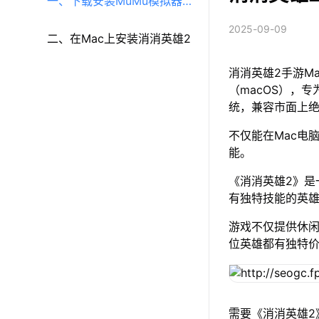
一、下载安装MuMu模拟器
2025-09-09
（macOS）（原MuMu模拟
二、在Mac上安装消消英雄2
消消英雄2手游M
器Pro）
（macOS），专
统，兼容市面上
不仅能在Mac电
能。
《消消英雄2》是
有独特技能的英
游戏不仅提供休
位英雄都有独特
需要《消消英雄2