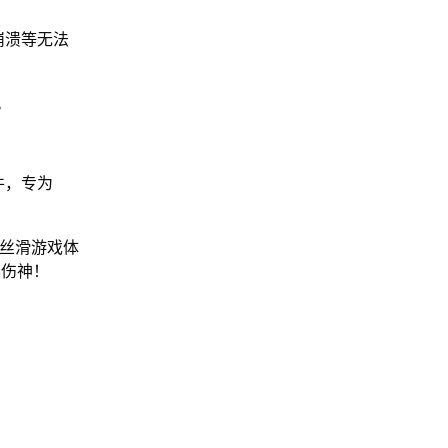
崩溃等无法
。
件，专为
的丝滑游戏体
不伤神！