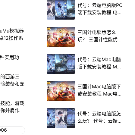
代号：云端电脑版PC
端下载安装教程 电脑
版怎么玩代号：云端
攻略
uMu模拟器
三国计电脑版怎么
卓12操作系
玩？ 三国计性能优化
240高帧 游戏多开
后台挂机 按键设置教
多种实用功
代号：云端Mac电脑
程
版下载安装教程 Mac
电脑怎么玩代号：云
境的西游三
端攻略
体验装备和宠
三国计Mac电脑版下
载安装教程 Mac电脑
怎么玩三国计攻略
合技能，游戏
与你并肩作
代号：云端电脑版怎
么玩？ 代号：云端性
能优化240高帧 游戏