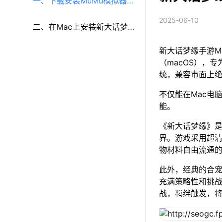
一、下载安装MuMu模拟器
2025-06-10
（macOS）（原MuMu模拟
二、在Mac上安装新大话梦
新大话梦缘手游M
器Pro）
缘
（macOS），专
统，兼容市面上
不仅能在Mac电
能。
《新大话梦缘》
界。游戏采用超
物材料自由流通
此外，经典的合
充满策略性和挑
战，羁绊触发，