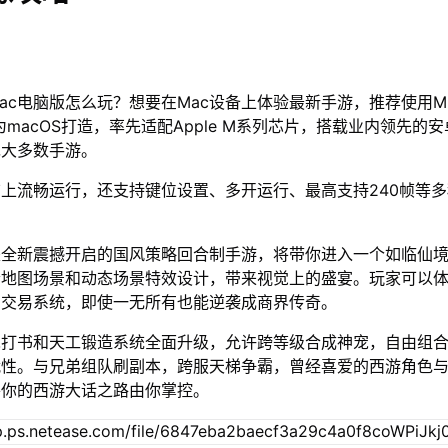
ac电脑版怎么玩？想要在Mac设备上体验最新手游，推荐使用M
为macOS打造，率先适配Apple M系列芯片，搭载业内领先的安
绝大多数手游。
脑上流畅运行，还支持键位设置、多开运行、最高支持240帧等
是全新震撼开启的国风策略回合制手游，将带你进入一个如临仙
清地图场景和动态场景特效设计，带来视觉上的盛宴。玩家可以
的交易系统，即使一无所有也能逆袭成商界传奇。
宠打书和天工锻造系统全面升级，允许跨等级合成神宠，自由组
战性。与兄弟组队刷副本，跨服天梯争霸，曾经喜爱的西游角色
将你的西游大话之路由你掌控。