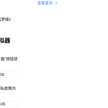
多开 后台挂机 按键
查看更多
设置教程
话梦缘》
拟器
下载”按钮进
隐私政策内