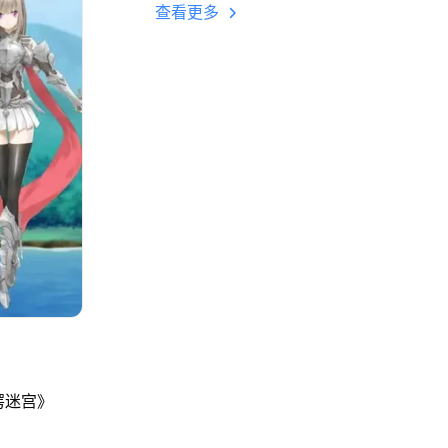
多开 后台挂机 按键
查看更多
设置教程
谔迷宫》