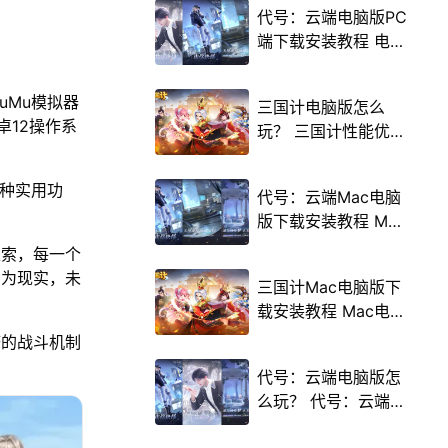
代号：云端电脑版PC
端下载安装教程 电脑
版怎么玩代号：云端
攻略
uMu模拟器
三国计电脑版怎么
卓12操作系
玩？ 三国计性能优化
240高帧 游戏多开
后台挂机 按键设置教
多种实用功
代号：云端Mac电脑
程
版下载安装教程 Mac
电脑怎么玩代号：云
探索，每一个
端攻略
才为现实，未
三国计Mac电脑版下
载安装教程 Mac电脑
怎么玩三国计攻略
塔的战斗机制
。
代号：云端电脑版怎
么玩？ 代号：云端性
能优化240高帧 游戏