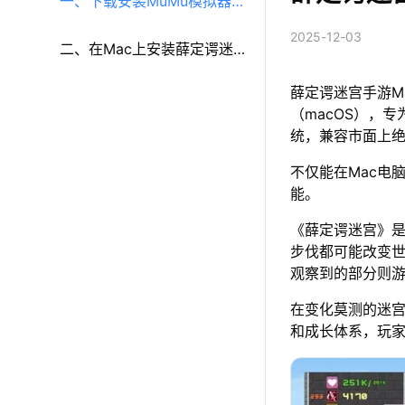
一、下载安装MuMu模拟器
2025-12-03
（macOS）（原MuMu模拟
二、在Mac上安装薛定谔迷
薛定谔迷宫手游M
器Pro）
宫
（macOS），专
统，兼容市面上
不仅能在Mac电
能。
《薛定谔迷宫》
步伐都可能改变
观察到的部分则游
在变化莫测的迷
和成长体系，玩