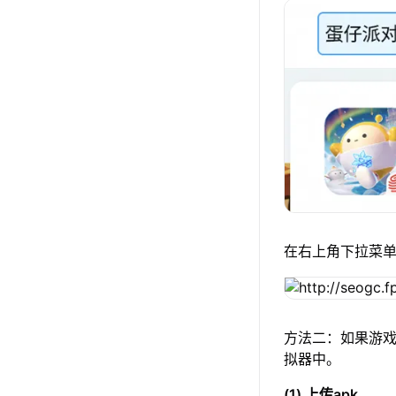
在右上角下拉菜
方法二：如果游戏
拟器中。
(1) 上传apk