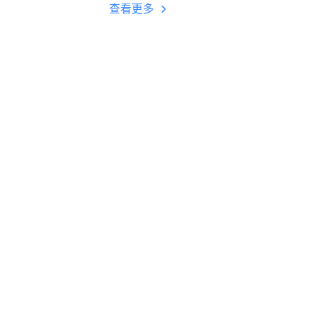
多开 后台挂机 按键
查看更多
设置教程