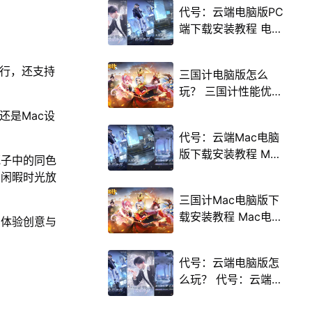
代号：云端电脑版PC
端下载安装教程 电脑
版怎么玩代号：云端
攻略
运行，还支持
三国计电脑版怎么
玩？ 三国计性能优化
240高帧 游戏多开
，还是Mac设
后台挂机 按键设置教
代号：云端Mac电脑
程
版下载安装教程 Mac
瓶子中的同色
电脑怎么玩代号：云
在闲暇时光放
端攻略
三国计Mac电脑版下
载安装教程 Mac电脑
，体验创意与
怎么玩三国计攻略
代号：云端电脑版怎
么玩？ 代号：云端性
能优化240高帧 游戏