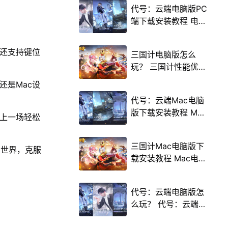
代号：云端电脑版PC
端下载安装教程 电脑
版怎么玩代号：云端
攻略
，还支持键位
三国计电脑版怎么
玩？ 三国计性能优化
240高帧 游戏多开
，还是Mac设
后台挂机 按键设置教
代号：云端Mac电脑
程
版下载安装教程 Mac
踏上一场轻松
电脑怎么玩代号：云
端攻略
三国计Mac电脑版下
幻世界，克服
载安装教程 Mac电脑
怎么玩三国计攻略
代号：云端电脑版怎
么玩？ 代号：云端性
能优化240高帧 游戏