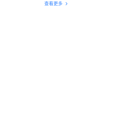
多开 后台挂机 按键
查看更多
设置教程