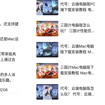
代号：云端电脑版PC
端下载安装教程 电脑
版怎么玩代号：云端
攻略
行，还支持键
三国计电脑版怎么
玩？ 三国计性能优化
240高帧 游戏多开
，还是Mac设
后台挂机 按键设置教
代号：云端Mac电脑
程
版下载安装教程 Mac
家带来极具
电脑怎么玩代号：云
场上通过合
端攻略
三国计Mac电脑版下
载安装教程 Mac电脑
乐的多人派
怎么玩三国计攻略
戏乐趣。
代号：云端电脑版怎
么玩？ 代号：云端性
能优化240高帧 游戏