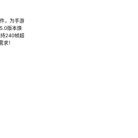
软件，为手游
.0版本焕
持240帧超
需求！