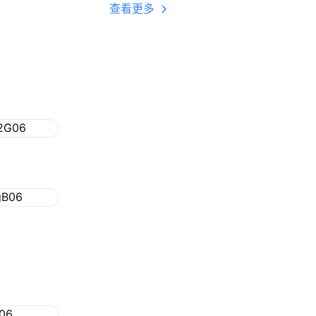
多开 后台挂机 按键
查看更多
设置教程