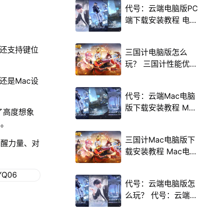
代号：云端电脑版PC
端下载安装教程 电脑
版怎么玩代号：云端
攻略
，还支持键位
三国计电脑版怎么
玩？ 三国计性能优化
240高帧 游戏多开
，还是Mac设
后台挂机 按键设置教
代号：云端Mac电脑
程
版下载安装教程 Mac
了高度想象
电脑怎么玩代号：云
台。
端攻略
三国计Mac电脑版下
觉醒力量、对
载安装教程 Mac电脑
怎么玩三国计攻略
代号：云端电脑版怎
么玩？ 代号：云端性
能优化240高帧 游戏