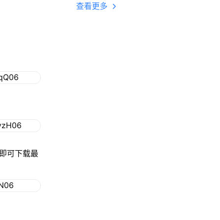
多开 后台挂机 按键
查看更多
设置教程
钮即可下载最