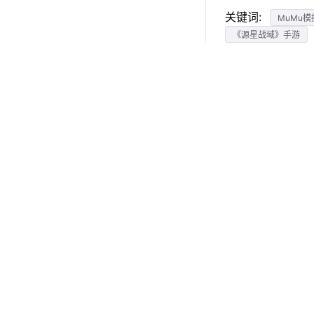
关键词:
MuMu模
《源星战域》手游