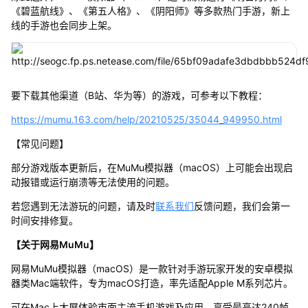
《碧蓝航线》、《第五人格》、《阴阳师》等多款热门手游，新上
线的手游也会同步上架。
要下载其他渠道（B站、华为等）的游戏，可参考以下教程：
https://mumu.163.com/help/20210525/35044_949950.html
【常见问题】
部分游戏版本更新后，在MuMu模拟器（macOS）上可能会出现启
动报错或运行崩溃等无法使用的问题。
若您遇到无法游玩的问题，请及时
联系我们
反馈问题，我们会第一
时间安排修复。
【关于网易MuMu】
网易MuMu模拟器（macOS）是一款针对手游玩家开发的安卓模拟
器类Mac端软件，专为macOS打造，率先适配Apple M系列芯片。
可在Mac上大屏体验市面主流手机游戏及应用，享受最高达240帧