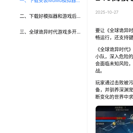
一、下载安装MuMu模拟器和
2025-10-27
《全球诡异时代》
二、下载好模拟器和游戏后
要让《全球诡异时
再参考以下步骤进行设置：
三、全球诡异时代游戏多开
畅运行，还支持
和键鼠按键等功能设置
《全球诡异时代
小队，深入危险
会面临未知风险
战。
玩家通过击败被
备，并驯养深渊
断变化的世界中