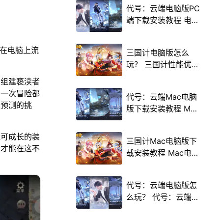
代号：云端电脑版PC
端下载安装教程 电脑
版怎么玩代号：云端
攻略
能在电脑上流
三国计电脑版怎么
玩？ 三国计性能优化
240高帧 游戏多开
中组建亵渎者
后台挂机 按键设置教
每一次冒险都
代号：云端Mac电脑
程
以预测的挑
版下载安装教程 Mac
电脑怎么玩代号：云
端攻略
造可成长的装
三国计Mac电脑版下
者才能在这不
载安装教程 Mac电脑
怎么玩三国计攻略
代号：云端电脑版怎
么玩？ 代号：云端性
能优化240高帧 游戏