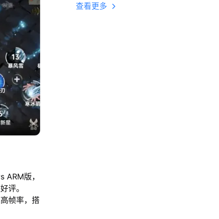
多开 后台挂机 按键
查看更多
设置教程
s ARM版，
致好评。
帧高帧率，搭