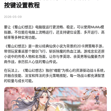
按键设置教程
2026-05-09
要让《蜀山幻想志》电脑版运行更流畅、稳定，可以使用MuMu模
拟器，不仅能在电脑上流畅运行，还支持键位设置、多开运行、高
帧率等多种实用功能。
《蜀山幻想志》是一款以经典仙侠小说为背景的2D卡牌策略手游，
带领玩家重返那个御剑飞行、斩妖除魔的热血江湖。游戏忠实还原
小说中的传奇人物和名场面，让你与李英琼、余英男等仙魔豪杰并
肩作战，亲历扣人心弦的蜀山传说。
在玩法上，《蜀山幻想志》独创“魂能”为核心的资源驱动战斗系统，
并融合技能、法宝和阵法的多元策略搭配，每一场战斗都充满智慧
的较量与成长可能。