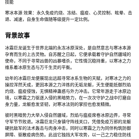
技能
寒冰本源 效果：永久免疫灼烧、冻结、瘟疫、心灵控制、眩晕、击
退、减速，自身生命值随等级提升一定比例。
背景故事
冰霜巨龙诞生于世界北端的永冻冰原深处，是自然意志与寒冰本源
孕育而生的上古灵物。自苏醒之日起，它便承载着守护自然疆域的
使命，不同于寻常凶兽的凶暴嗜杀，它性情沉稳持重，以寒冰之力
维系着冰原生态与万千生灵的平衡。
幼年的冰霜巨龙便展现出远超寻常冰系生物的天赋，对寒冰之力的
操控浑然天成，更因本源之力淬炼的无垢龙躯，天生便能抵御烈焰
灼烧、瘟疫侵蚀，无惧精神蛊惑与外力冲击。它常年游走于冰原边
境，以寒霜之力驱逐入侵的黑暗势力，在一次次守护之战中打磨自
身力量，龙躯愈发坚韧，对寒冰法则的掌控也愈发精微。
彼时黑暗势力大举入侵自然疆域，烈焰与瘟疫席卷冰原边界，寻常
守军节节败退。冰霜巨龙只身镇守阵线关口，凭借免疫万邪的龙躯
硬抗敌军的法术轰击与肉身冲击，同时以寒霜之力为同伴构筑防御
屏障、驱散疫病伤势。此战它独挡大军攻势，以一己之力稳住防线