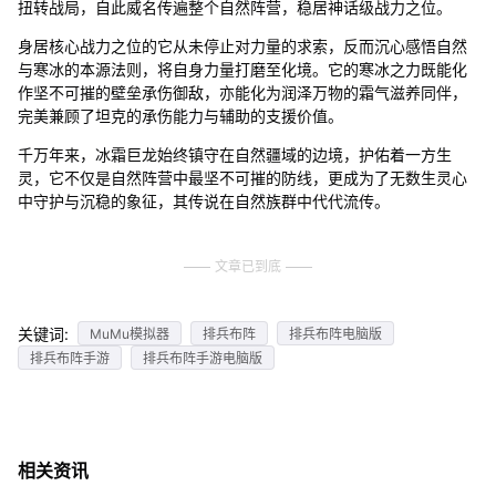
扭转战局，自此威名传遍整个自然阵营，稳居神话级战力之位。
身居核心战力之位的它从未停止对力量的求索，反而沉心感悟自然
与寒冰的本源法则，将自身力量打磨至化境。它的寒冰之力既能化
作坚不可摧的壁垒承伤御敌，亦能化为润泽万物的霜气滋养同伴，
完美兼顾了坦克的承伤能力与辅助的支援价值。
千万年来，冰霜巨龙始终镇守在自然疆域的边境，护佑着一方生
灵，它不仅是自然阵营中最坚不可摧的防线，更成为了无数生灵心
中守护与沉稳的象征，其传说在自然族群中代代流传。
文章已到底
关键词:
MuMu模拟器
排兵布阵
排兵布阵电脑版
排兵布阵手游
排兵布阵手游电脑版
相关资讯