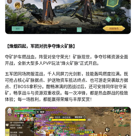
【烽烟四起，军团对抗争夺烽火矿脉】
夺矿护车燃战血，阵营对垒守荣光！矿脉现世，争夺珍稀资源全面
开战，全新大型多人PVP玩法“烽火矿脉”正式开启。
五军团同场跨服混战，千人同屏刀光剑影，技能轰鸣燃度拉满。既
可抢占核心矿脉据点、护送物资车抵达终点、也可游走突袭敌方据
点、打BOSS拿积分。酣畅淋漓的团战过后，还可安排同伴驻守采
矿，畅享战斗与资源双重收获。每一次冲锋，都是热血群战的极致
体验；每一场胜利，都能赢得荣耀与丰厚奖赏！