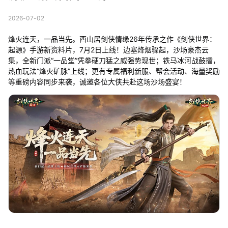
2026-07-02
烽火连天，一品当先。西山居剑侠情缘26年传承之作《剑侠世界：
起源》手游新资料片，7月2日上线！边塞烽烟骤起，沙场豪杰云
集，全新门派“一品堂”凭拳硬刀猛之威强势现世；铁马冰河战鼓擂，
热血玩法“烽火矿脉”上线；更有专属福利新服、帮会活动、海量奖励
等重磅内容同步来袭，诚邀各位大侠共赴这场沙场盛宴！