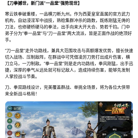
【刀拳撼世，新门派“一品堂”强势现世】
寒云铁拳破重楼，一品横刀断九州。作为西夏皇室直属的官方武力
机构，自幼浸淫军中战技，熟稔集群冲杀的路数，既练刚猛无俦的
刀法，也修硬桥硬马的拳法，出手向来大开大合、势若千钧。门中
弟子分为“拳一品堂”与“刀一品堂”两大流派，皆是正面作战的绝顶好
手。
“刀一品堂”走外功路线，兼具大范围攻击与高额爆发优势，擅长快速
切入战场、压制敌阵，在群战中可凭借凌厉刀势打出成片伤害，横
刀立马，一刀制敌。“拳一品堂”则是走内功路线，拳风刚猛，出手迅
捷，深厚的拳气从远处就可标记敌人，造成持续伤害，能够先发制
人掌控战斗节奏。
刀、拳双路线设计，完美覆盖群战、单挑全场景，将为各位大侠带
来全新战斗格局！