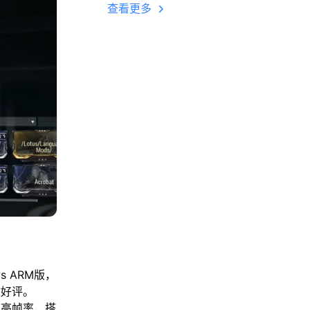
多开 后台挂机 按键
查看更多
设置教程
。
s ARM版，
致好评。
帧高帧率，搭