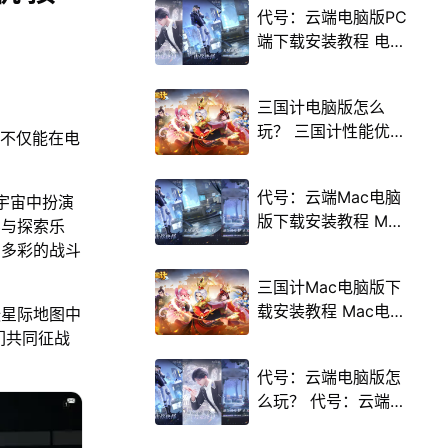
代号：云端电脑版PC
端下载安装教程 电脑
版怎么玩代号：云端
攻略
三国计电脑版怎么
玩？ 三国计性能优化
，不仅能在电
240高帧 游戏多开
后台挂机 按键设置教
代号：云端Mac电脑
的宇宙中扮演
程
版下载安装教程 Mac
斗与探索乐
电脑怎么玩代号：云
富多彩的战斗
端攻略
三国计Mac电脑版下
载安装教程 Mac电脑
张星际地图中
怎么玩三国计攻略
们共同征战
代号：云端电脑版怎
么玩？ 代号：云端性
能优化240高帧 游戏