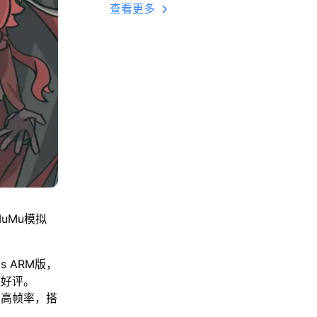
多开 后台挂机 按键
查看更多
设置教程
uMu模拟
s ARM版，
致好评。
帧高帧率，搭