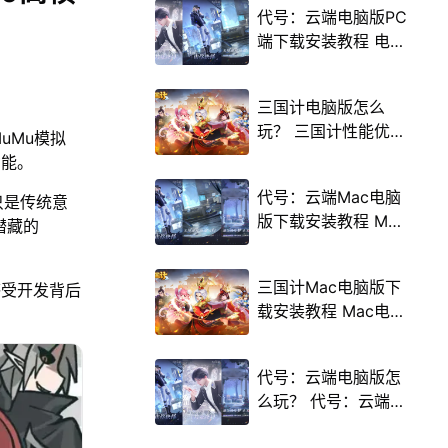
代号：云端电脑版PC
端下载安装教程 电脑
版怎么玩代号：云端
攻略
三国计电脑版怎么
玩？ 三国计性能优化
uMu模拟
240高帧 游戏多开
功能。
后台挂机 按键设置教
代号：云端Mac电脑
只是传统意
程
版下载安装教程 Mac
潜藏的
电脑怎么玩代号：云
端攻略
三国计Mac电脑版下
感受开发背后
载安装教程 Mac电脑
怎么玩三国计攻略
代号：云端电脑版怎
么玩？ 代号：云端性
能优化240高帧 游戏