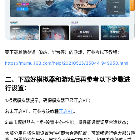
要下载其他渠道（B站、华为等）的游戏，可参考以下教程：
https://mumu.163.com/help/20210525/35044_949950.html
二、下载好模拟器和游戏后再参考以下步骤进
行设置：
1.根据模拟器提示，确保模拟器已经开启VT；
若未开启VT，可参考该教程
开启VT
。
2.点击模拟器右上角-设置中心-性能，将性能设置调至合适状态；
大部分用户将性能设置为“中”即为合适配置，可流畅运行绝大部分游
戏，配置较差的玩家，自定义不低于“2核/2G”，如果游戏包过大或