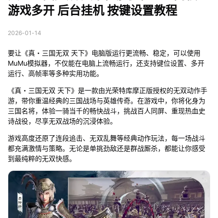
游戏多开 后台挂机 按键设置教程
2026-01-14
要让《真・三国无双 天下》电脑版运行更流畅、稳定，可以使用
MuMu模拟器，不仅能在电脑上流畅运行，还支持键位设置、多开
运行、高帧率等多种实用功能。
《真・三国无双 天下》是一款由光荣特库摩正版授权的无双动作手
游，带你重温经典的三国战场与英雄传奇。在游戏中，你将化身为
三国名将，体验一骑当千的畅快战斗，挑战百人同屏、重现热血史
诗战役，尽享无双战场的沉浸体验。
游戏高度还原了连段追击、无双乱舞等经典动作玩法，每一场战斗
都充满激情与策略。无论是单挑劲敌还是群战厮杀，都能让你感受
到最纯粹的无双快感。