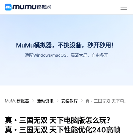
MuMu模拟器，不挑设备，秒开秒用！
适配Windows/macOS，高清大屏，自由多开
MuMu模拟器
活动资讯
安装教程
真・三国无双 天下电脑
版怎么玩？ 真・三国无
双 天下性能优化240高
真・三国无双 天下电脑版怎么玩？
帧 游戏多开 后台挂机
按键设置教程
真・三国无双 天下性能优化240高帧