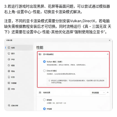
3.若运行游戏时出现黑屏、花屏等画面问题，可以尝试通过模拟器
右上角-设置中心-性能，切换显卡渲染模式解决。
注意，不同的显卡渲染模式需要分别安装Vulkan,DirectX，若电脑
缺失需根据教程安装后才可切换。同时流畅运行《真・三国无双 天
下》还需要在设置中心-性能-其他优化选择“强制使用独立显卡”。