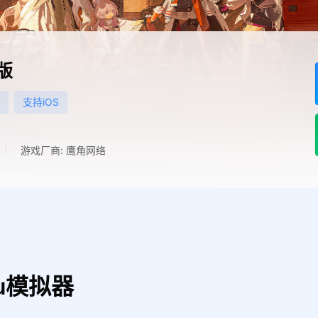
版
支持iOS
游戏厂商: 鹰角网络
u模拟器