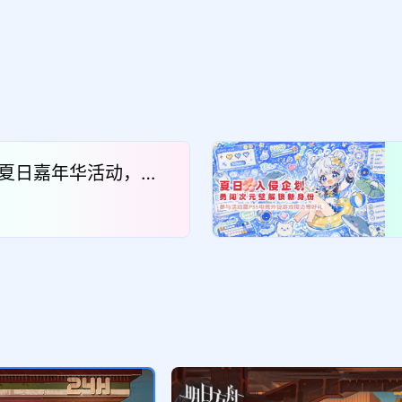
夏日嘉年华活动，赢P