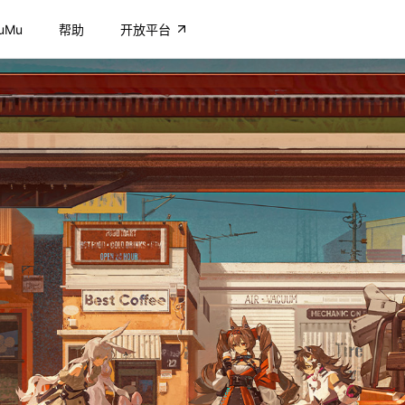
uMu
帮助
开放平台