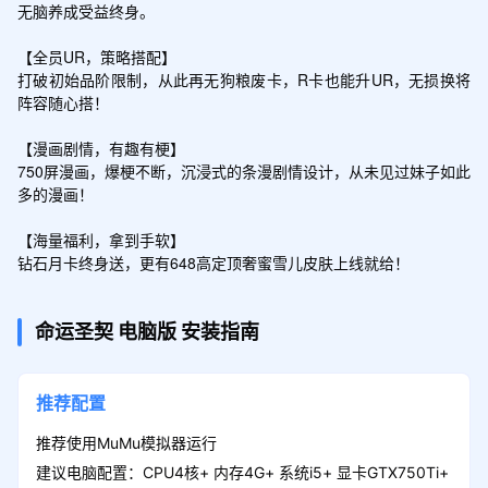
无脑养成受益终身。

【全员UR，策略搭配】

打破初始品阶限制，从此再无狗粮废卡，R卡也能升UR，无损换将
阵容随心搭！

【漫画剧情，有趣有梗】

750屏漫画，爆梗不断，沉浸式的条漫剧情设计，从未见过妹子如此
多的漫画！

【海量福利，拿到手软】

钻石月卡终身送，更有648高定顶奢蜜雪儿皮肤上线就给！
命运圣契
电脑版
安装指南
推荐配置
推荐使用MuMu模拟器运行
建议电脑配置：CPU4核+ 内存4G+ 系统i5+ 显卡GTX750Ti+