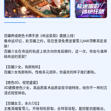
百媚养成绝色卡牌手游《命运圣契》震撼上线！

循命运印记，赴百媚之约，现在登录免费送蜜雪儿648顶奢高定皮
肤！

百媚少女在命运的轨迹上依次向你发起邀约，这一次，你会与谁缔
结命运的圣契？

【百媚少女，有颜有料】

百媚少女有颜有料，性格多元迥异，你喜欢的样子我们都有。

【绝色3D，视觉盛宴】

3D建模绝色少女，高品质美术品质呈现华丽特效，给你不一样的沉
浸式视觉体验。

【百媚女王，永久C位】

主推英雄蜜雪儿，开局轻松获取，全阵容适配，能控能抗能输出，