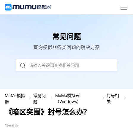
常见问题
查询模拟器各类问题的解决方案
请输入关键词查找相关问题
MuMu模拟
常见问
MuMu模拟器
封号相
《
器
题
（Windows）
关
区
《暗区突围》封号怎么办？
突
围
封
封号相关
号