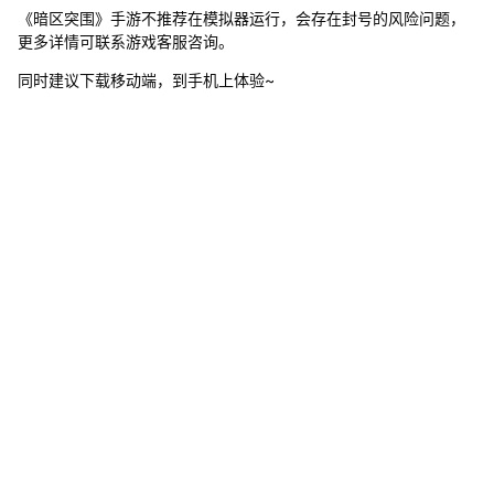
怎
《暗区突围》手游不推荐在模拟器运行，会存在封号的风险问题，
么
更多详情可联系游戏客服咨询。
办
同时建议下载移动端，到手机上体验~