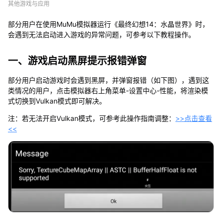
水
其他游戏与应用
晶
世
部分用户在使用MuMu模拟器运行《最终幻想14：水晶世界》时，
界
会遇到无法启动进入游戏的异常问题，可参考以下教程操作。
启
动
一、游戏启动黑屏提示报错弹窗
问
题
解
部分用户启动游戏时会遇到黑屏，并弹窗报错（如下图），遇到这
决
类情况的用户，点击模拟器右上角菜单-设置中心-性能，将渲染模
方
式切换到Vulkan模式即可解决。
法
注：若无法开启Vulkan模式，可参考此操作指南调整：
>>点击查看
合
<<
集