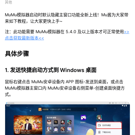
其他
卓
设
MuMu模拟器启动时默认隐藏主窗口功能全新上线！Mu酱为大家带
备
来如下教程，让大家更快上手~
如
何
注：此功能需要 MuMu模拟器在 5.4.0 及以上版本才可正常使用
>>
默
点击获取最新版本<<
认
隐
藏
具体步骤
模
拟
1. 发送快捷启动方式到 Windows 桌面
器
主
鼠标右键点击 MuMu安卓设备内 APP 图标-发送到桌面，或点击
窗
MuMu模拟器主窗口内 MuMu安卓设备右侧菜单-创建桌面快捷方
口
式。