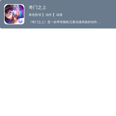
奇门之上
角色扮演
动作
动漫
《奇门之上》是一款带有随机元素动漫风格的动作角色扮演游戏。洞天福地，月蚀之时，结界破裂，暗虚四散。为了恢复结界，仙师学院的学子们在南子仙师的指导下，勇闯福地，降魔斩妖，历经磨难，待事件逐渐明朗之时……等待他们又将是怎样的际遇？