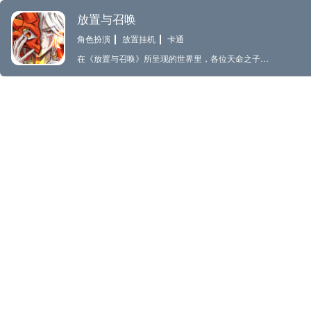
放置与召唤
角色扮演
放置挂机
卡通
在《放置与召唤》所呈现的世界里，各位天命之子将见到另一种状态的世界，在这个世界里水、火、风、雷、阴、阳六大阵营各自为战。 您作为被选召的天命之子，将在这场前所未有的大劫中拯救苍生。 一款集闯关、召唤、策略、合成、对战等多种玩法于一身，满足各位天命之子对召唤卡牌手游的一切想象，游戏特色剧情引导、多种族羁绊交织，只为让您流连忘返！