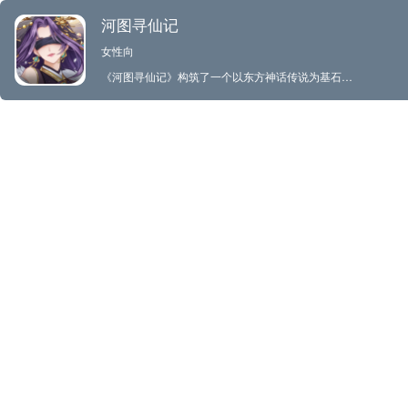
河图寻仙记
女性向
《河图寻仙记》构筑了一个以东方神话传说为基石的奇幻世界，玩家的身份是天道老人于亿万生灵中寻找到的“补天人”，河图仙府的继承者，未来执掌诸天的仙君大人。您将以河图仙府继任者的身份踏上寻仙之旅，通过慑服六界元灵、对决上古大能来增强仙力，逐步修复已处于失衡状态的天地法则，最终还河图世界一片清明。 福利拉满，首周千抽 签到、在线、日常任务大产特产，新手签到送百抽，祈福送魂衣，日勤送特珍自选宝箱，白嫖福利拉满，让你飞速提升战力 精美立绘，顶级声优 绚丽国风淡彩水墨风格别具一格，细腻Q萌小人让你轻松修仙，顶级声优倾情加盟，共享视听盛宴 竖版放置，自在修仙 一键领奖，单手摸鱼，通通不在话下，只需点点点，卡等级卡关睡一觉解决问题，随时随地增长战力，畅爽修仙 排兵布阵，策略尽显 法器，神纹，洛神，符文，神兵系统各显神通，战前策略拉满，战后数据复盘轻松拿捏对手