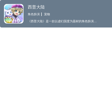
西普大陆
角色扮演
宠物
《西普大陆》是一款以虚幻国度为题材的角色扮演类游戏。原班人马精心打造，诚邀各位在这片奇幻大陆上，化身勇敢的小西普，与性格各异的精灵伙伴一同展开冒险！ 【海量精灵，一路相伴】 400+性格迥异，各具特色的精灵待你捕捉；悉心培养，见证精灵每一次进化。 【元素相克，策略战斗】 十二元素力相生相克。战斗时，选择出战精灵，释放不同技能，尽显智慧与策略！组建你的精灵队伍，与老友重温对战时光！ 【畅游大陆，探索未知】 每个场景都埋藏秘密，随着探索的加深，你将收获神秘宝藏并收集到各种奇特的精灵。 【休闲治愈，爽快冒险】 闲暇之余，坐在小池垂钓，享受自在时光；回到家园，换上心怡的装扮，与好友一起开启狂欢派对。