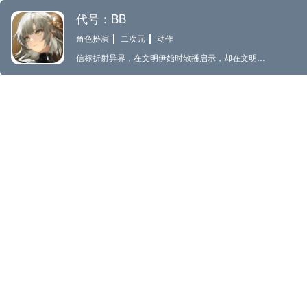
代号：BB
角色扮演
二次元
动作
信标折射异界，在文明伊始时散播启示，却在文明圆融时带来灾难。 为使人类的文明稳定存续，秘盟先后诞生。并默契地将信标与异象及一切与之相关的知识隐藏于历史的舞台之后，化作沉默的守护者。 你，被最古老的秘盟「楔文会」秘密招募，成为了他们的新任馆长。肩负起带领成员，处理再度复苏的「今世不应存在之物」，从毁灭边缘拯救世界的重任。 旅途中，你将亲临时空与维度交错的异常空间，聆听来自异界的沉重呼唤，见证神话传说的再度降临。 没人知道信标的再度活跃意味着什么，除了你，预见者。 “曾于太阳光辉下沐浴，却选择来到洞穴之人。 经历了漫长的等待，你终于抵达了这个地方。”