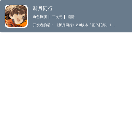
新月同行
角色扮演
二次元
剧情
开发者的话： 《新月同行》2.0版本「正乌托邦」10月23日上线 《新月同行》是由烛薪网络自主研发并推出的一款都市超自然题材横版探索+回合制策略游戏。不可知之物需遭禁锢——超管局致力于对抗、收管会带来异常灾害的各类超实体。你作为超管局前特战组长，从神秘电话间醒来，被剥夺了身份和记忆。在同伴的协助下，你在沿海都市南廷的街头巷尾探寻。在势力纠葛之中，现实与异常之间，你将找寻记忆、对抗超实体，带领同伴破开前行的路。