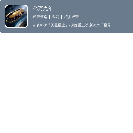
亿万光年
经营策略
科幻
模拟经营
新资料片「无冕星尘」7月隆重上线 新势力「星界游侠」携新舰船震撼登场，近战狂潮即将改写星海战局 星海不只有秩序，还有流亡者的公义。 破碎星系的边缘，一直流传着这样一群人的传说——他们没有固定疆域，没有森严层级，却比任何一支正规军都更恪守信条。他们是联邦通缉名单上的“海盗匪帮”，却是无数边缘星系民众口中的“星尘守护者”。 如今，这群游侠即将驶入星海战场。 【星战无拘，即时策略】——群星交战，听我号令 最真实的RTS星战体验，亲手微操星舰走位，精准把控战术武器的使用时机。正面迎敌还是侧面包抄，抱团集火还是分散游击——战术怎么打，全由你说了算。 【武器装备，自由改装】——科研改造，策略致胜 战前策略同样大有可为。自由定制战舰编队与武器配置：用动能武器击穿能量护盾，用激光武器洞穿装甲，或者搭配电磁脉冲与跃迁装置，直接突入敌群，从内部碾碎阵型，出奇制胜。 【原创星舰，列阵编队】——航母护卫，遍布星云 你将遭遇云雀帝国、硅基生命、高等位面等各具特色的阵营，以及护卫舰、巡洋舰、航母等不同舰种。每艘战舰不仅造型独树一帜，武器配置也各有专长。精美的建模让收集与鉴赏本身就成为一份成就感。 【探索群星，未知奇遇】——光年之外，隐藏奥秘 在广袤的星系中探索各具特色的星球，多线动态事件随时可能发生。每一次异星奇遇，都可能为你的征程带来意外机遇或突如其来的挑战。 【集火发射，速战速决】——星际战争，即刻开打 单局节奏快、耗时短，不用时刻紧绷。想玩的时候随时进入游戏，就能立刻开打一场星际战役。体力无上限，告别追赶进度的焦虑——游戏本该自由无拘，拒绝上班感！