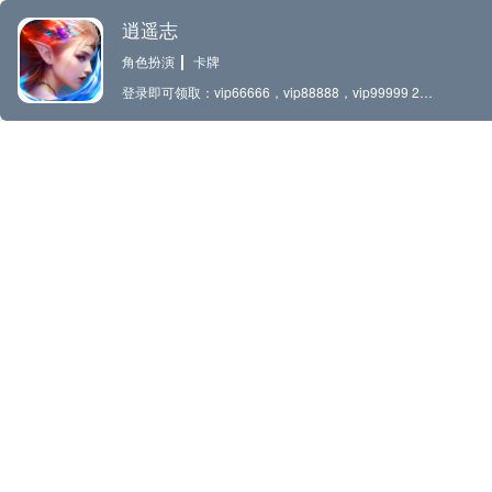
逍遥志
角色扮演
卡牌
登录即可领取：vip66666，vip88888，vip99999 2024年全新史诗级西方魔幻卡牌热门手游《逍遥志》首发上线啦！！！ 上线必出SSR，超强搭配阵容！ 【游戏特色】 ·放置战斗，挂机变强 点开战斗便无需关注战场，自由切换至其他场景，护肝护眼，轻松闯关！ 挂机也能获得奖励，你的英雄们将一直为你自动战斗，一觉睡醒就能变强！ ·告别羁绊，阵容随心 去除一般卡牌游戏的羁绊系统，仅保留六大阵营的克制关系，彻底释放英雄，让阵容搭配更加随心所欲！ ·良心抽卡，十连必金 不需要苦苦攒保底，十连召唤必得五星金卡，卡池无锁定，五星无废卡！ ·无损回退，自由养成 已经培养的英雄，可以通过回退返还所有消耗的材料和英雄，妈妈再也不用担心我养错英雄了！ ·真实画风，享受旅途 对二次元已经审美疲劳？壮丽唯美的景色，精致真实的人物，带你领略别样的异世界之旅！ ·海量福利，佛系畅玩 上线即送百抽，加上丰富的开服活动，让你奖励拿到手软，轻松体验游戏乐趣！