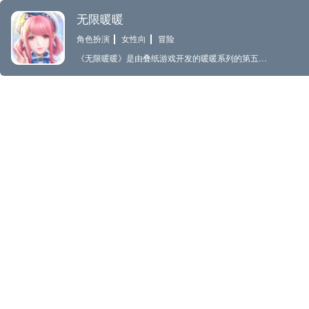
无限暖暖
角色扮演
女性向
冒险
《无限暖暖》是由叠纸游戏开发的暖暖系列的第五代作品，作为一款多平台开放世界换装冒险游戏，我们延续了暖暖系列的核心玩法——换装的同时，并将其与开放世界探索深度结合，各位玩家可以在广袤奇幻的大世界中通过各种各样的方式获得不同风格的精美套装，而其中的一些还蕴含着奇妙的功能，它们将是各位探索这个世界的重要助力。 我们在本作中为暖暖系列中的经典故事舞台——奇迹大陆赋予了更为真实生动的全新姿态，各位玩家将与暖暖和大喵一同踏上新的冒险旅程，在这个充满乐趣的大世界获得高自由度且新奇丰富的游戏体验。这片大陆上还存在着多个风土文化各异的幻想国度，它们将随着故事的展开，依次呈现在各位的面前。 在这次无限的旅途中，暖暖和大喵将会遇见各种神奇的境况和难解的谜题。这时蕴藏于套装中的力量便会帮助各位开拓出前进的道路。漂浮腾空、钓鱼、捕虫等多种多样的能力将带来缤纷多彩的冒险体验，等待着各位玩家去发现无限乐趣。 感谢各位对《无限暖暖》的关注，期待着与各位在奇迹大陆相遇—— 【更新内容】 全新版本「黄金尘」现已推出！ 【新主线】映照于天帷彼方 新区域主线任务「映照于天帷彼方」永久开放！ 【新区域】磐城 全新大世界区域「磐城」开放探索！ 【新能力】械控 全新大世界区域能力【初始·械控】解锁！ 【新玩法】趣味游戏 逐空竞速、旋桨咕咕、蘑力套圈圈、机修大师、趣巧偶等新系列玩法上线！ ※更多内容请前往官方相关公告查看。