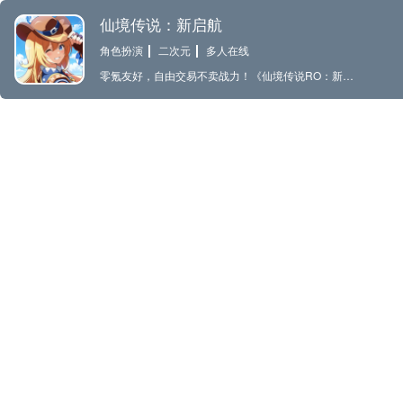
仙境传说：新启航
角色扮演
二次元
多人在线
零氪友好，自由交易不卖战力！《仙境传说RO：新启航》全新「一拳超人」联动版本热血来袭！参与活动免费赢取联动金卡、时装、宠物笼等神秘大奖！最强英雄「埼玉」登场，一拳K.O.横扫灾害！开局就送价值3000成长资源！承接RO系列世界观，通过无限制的非线性地图，你的足迹将从首都普隆德拉，行至沙漠绿洲梦罗克，随处无论升级、挑战还是资源收集，你都将在哥特、复古、童话的氛围中，感受专属于RO的世界风情！交易行系统允许玩家之间进行物品、装备和货币的交易。踏上血脉觉醒的冒险，与好友共斗，开荒磨配合，FARM摸奖励。解锁海量稀有装备、精美头饰、专属卡片，并尝试多种组合搭配，展现自己的高光时刻。