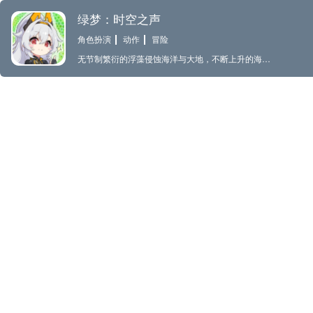
绿梦：时空之声
角色扮演
动作
冒险
无节制繁衍的浮藻侵蚀海洋与大地，不断上升的海平面与剧烈的自然变动对人类社会造成毁灭性打击，在足以摧毁文明的灾害中，人类或逃向地底，或改造身躯，或将自我传输至虚拟世界。灾害之下，控制着世界的神秘组织左右着人类的未来，世界舞台的帷幕下，不为人知的阴谋正在酝酿。 压抑中，抗争的队伍站了出来。与强大敌人间的战斗，世界鲜为人知的过去，在逆境下迷茫与坚强的人们，真诚与谎言，友情与愤恨……这是发生在过去与未来的，现实同梦境的交错