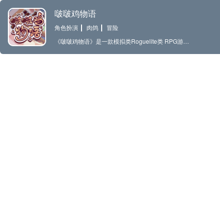
啵啵鸡物语
角色扮演
肉鸽
冒险
《啵啵鸡物语》是一款模拟类Roguelite类 RPG游戏，玩家需要挽救一家陷入困境的波霸奶茶店。游戏中，你可以利用波霸奶茶的配料与敌人战斗，建立人际关系，完成城镇任务，玩迷你游戏和钓鱼任务，体验不同寻常的冒险。 一个设定在舒适小镇的放松游戏 当你进入这个游戏时，你将置身于一个充满温馨氛围的小镇。你的任务是帮助一家苦苦挣扎的奶茶店成为镇上最受欢迎的店铺。你将使用各种波霸奶茶原料制作美味的饮品，并通过吸引来自世界各地的顾客来帮助店主。 使用波霸奶茶原料进行战斗 当太阳落山时，你将面对一个神秘而危险的世界，使用你可靠的奶茶武器-珍珠波霸，打败敌人，进而获得新的奶茶创意灵感。 按照自己的节奏玩游戏 不仅如此，游戏还提供了大量的互动内容。你可以与各种NPC建立关系，发展友谊，甚至可能会在游戏中经历一段浪漫的爱情故事。在游戏中你还可以完成各种小镇任务、参加小游戏和令人兴奋的钓鱼任务，这将让你充分体验到小镇的生活乐趣。快来探索这个充满惊喜和创意的小镇吧！