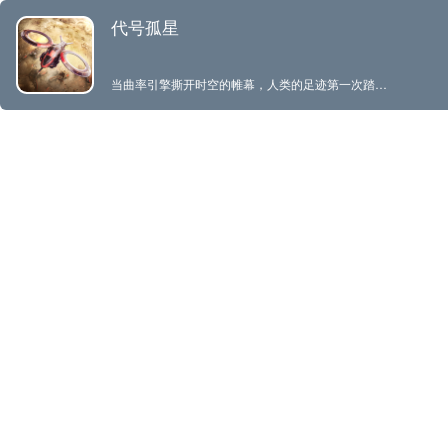
代号孤星
当曲率引擎撕开时空的帷幕，人类的足迹第一次踏入深空。富饶的资源带来飞速的扩张，各色势力在群星间穿梭不绝。但，发现新开拓地的喜悦，迅速被汹涌而来的虫潮湮灭…… 你，作为开拓的先驱，踏上了一颗从未有人踏足的孤星。在氤氲的迷雾中逐步探索，试图建立文明的防线，抵抗虫潮入侵。 你的未来，将面临什么？被虫潮撕碎，被其他势力吞并，亦或是在绝望中奋起反击，铸就人类文明新的曙光？ 《代号孤星》是一款星际科幻题材的战争策略手游（SLG），通过虚幻引擎4打造了一个恢弘的未来战场。游戏融合了即时战略（RTS）和塔防等多种玩法元素，您将扮演一名开拓者，带领部队踏上异星领土，建立坚固的基地防线，抵抗变异虫潮的入侵。与盟友联合建造强大的部队，探索征服不同的星球，共同扩张势力版图。