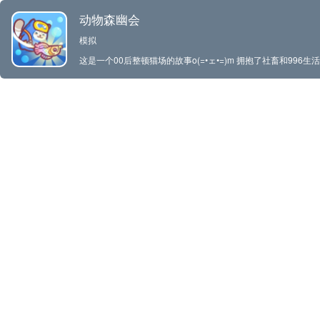
动物森幽会
模拟