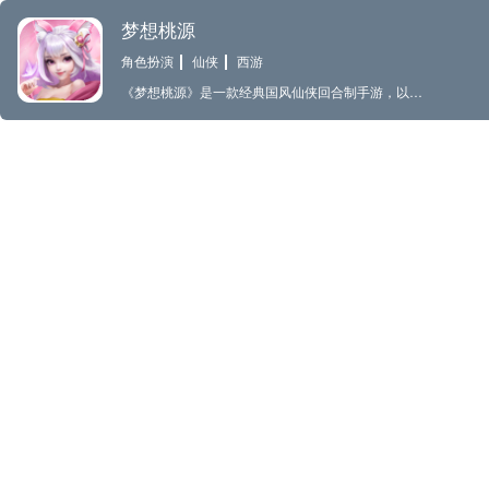
梦想桃源
角色扮演
仙侠
西游
《梦想桃源》是一款经典国风仙侠回合制手游，以东方神话国潮的世界观为背景，在游戏中，玩家能够去加入各有特色的职业，扮演不同的角色去探索东方神话异世界，各种Q萌可爱的宠物等你来捕捉和养成，还有各式各样的玩法让你体验不一样的回合世界。 【游戏特色】 （1）五大职业——多样搭配，随心选择 ，游戏内有龙宫、普陀等经典门派职业，每种门派对应不同的属性和技能特色，玩家可以结合门派特点，选择喜爱的门派进行游戏。在战斗中玩家可以携带3个妖灵和4个道兵协助作战。 （2）经典回合——原汁原味的策略玩法，结合全新战斗系统，让玩家体验回合制的战斗策略与激情 （3）轻松养宠——各式各样的宠物养成和搭配，自由合宠，合宠技能不设上限，随心打书养成，打造专属多技能宠物只要宠物 （4）快乐社交——社恐别慌，轻松组队，队友随摇随到 （5）神兵锻造——稀有珍品装备爆率极高，各种绝世神兵等您来打造