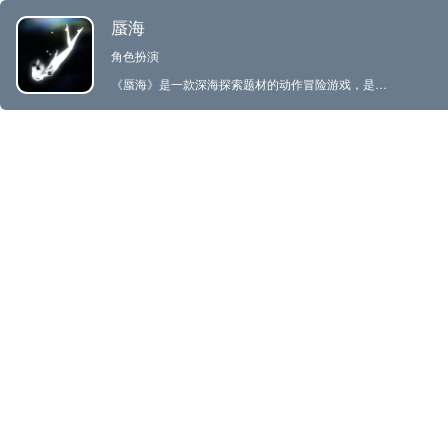
蜃海
角色扮演
《蜃海》是一款深海探索题材的动作冒险游戏，是一款单机独立游戏。少女孤独的在海洋中穿梭，文明的碎片遍布海底，但丝毫不见人类的痕迹，黑暗中怪异的巨物在嘶鸣，深渊之底传来波动让人陷入梦境般的迷幻。少女身负沉重的使命，一往无前潜入深渊，与难以想象的危险进行决战。