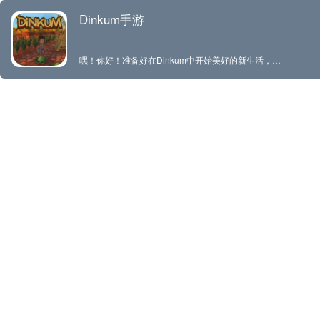
Dinkum手游
嘿！你好！准备好在Dinkum中开始美好的新生活，并在灵感源自澳大利亚荒野内陆的岛屿上建造家园吧。探索热带桉树林，在炎热的沙漠中生存，在凉爽的水潭中放松身心，并探寻充满可爱澳洲野生动物的灌木从林地。通过狩猎、采矿、捕鱼和觅食来收集有价值的资源，扩张并设计自己的城镇，吸引新的城镇居民和企业前来。与好友分享新家，互相保护，毕竟你们是在与危险捕食者一起“探索”美景。