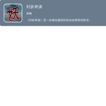
封妖奇谈
策略
《封妖奇谈》是一款修仙题材的高自由度角色扮演游戏。 远古之时，天开于子，地辟于丑。在此神州大地上，山川灵秀，草木葱茏，故而世人皆慕仙道，欲求长生。然而盘古开天辟地之时遗留的浊气郁结于地，最终滋生出无穷无尽之妖魔！妖魔皆无血无泪，只知捕食人族，以此发展出的妖法、肢体乃至语言都是为了捕食而产生。修仙界横遭变故，几乎危在旦夕，但天无绝人之路，一缕异界神魂自至高天凭虚御空而来，托生为一名年轻的修仙者，开启了灭绝妖魔的天命之路。 游戏特色： 1·刷子副本：探索各种独特的秘境，轰杀强大的妖魔，刷取珍稀装备。 2·装备搭配：通过多样化的装备组合，打造属于自己的独特角色build。 3.装备定制：强化，洗炼养成，打造定制顶级装备。 3·战斗系统：横版卷轴即时战斗，技能自动释放，玩家专注于角色移动和道具使用，轻松体验热血战斗。 4·技能定制：利用雕文系统，自由改造功法效果，让每个玩家都能发挥无限创意。 5·修仙进阶：提升等级、强化装备，不断突破自我，挑战更高难度的副本。 6·自由交易：拥有交易市场，方便玩家自由交易 在《封妖奇谈》中，每一次副本探索都是一次全新的冒险，每一件装备都可能成为制胜的关键。