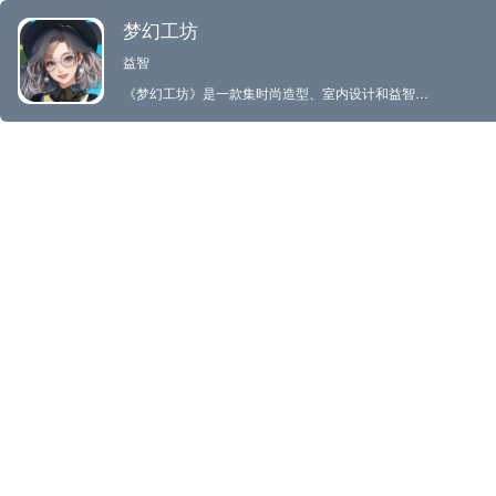
梦幻工坊
益智
《梦幻工坊》是一款集时尚造型、室内设计和益智消除于一体的娱乐游戏。通过完成消除挑战，你将逐步揭开引人入胜的故事情节。在这个过程中，你将扮演关键角色，协助角色们在变装和家居改造的旅程中，探索他们的生活故事，寻找属于自己的生活真谛，体验温馨与快乐。