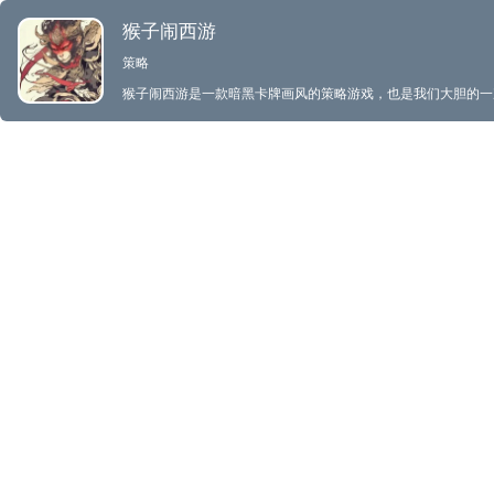
猴子闹西游
策略