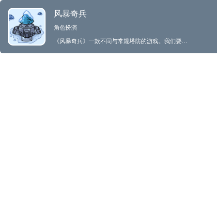
风暴奇兵
角色扮演
《风暴奇兵》一款不同与常规塔防的游戏。我们要搭配英雄和士兵组建军队来抵御敌人的进攻。各种建筑也丰富游戏策略。每个地图我们都用心设计。希望每一关都带来有趣的，新的体验。赶紧来试试吧。