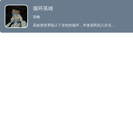
循环英雄
策略
巫妖使世界陷入了永恒的循环，并使居民陷入永无休止的混乱之中。 在这个 roguelike 角色扮演游戏中，使用不断扩展的神秘卡牌，将敌人、建筑物和地形沿着勇敢的英雄的每个独特的探险循环放置。 为每个级别的英雄恢复并装备强大的战利品，以进行战斗，并扩大幸存者的营地，以加强循环中的每次冒险。 在你的任务中解锁新职业、新卡牌和狡猾的守护者，打破绝望的无尽循环。 特点 - 探索无尽的路径：将你的英雄带到随机生成的循环中，永远不会经历两次相同的运行。 - 在黑暗中进行远征：构建你的套牌并放置你的卡牌，以编写你的英雄的考验和磨难。 - 循环掠夺，重建世界：收集装备和资源，恢复记忆，变得更强大，重建营地，找回现实。 - 沉浸在一个阴暗的宇宙中：发现一个忧郁的黑暗奇幻故事，通过复古的像素艺术方向讲述，回忆这个世界的记忆。 - 打破循环：战胜强大的首领，将世界从巫妖永无休止的时间循环中解放出来。