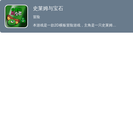
史莱姆与宝石
冒险
本游戏是一款2D横板冒险游戏，主角是一只史莱姆，它意外的被五颗宝石传送到一个陌生的地方，玩家只有操控它找到场景中遗落的五颗宝石，用宝石的能量启动穿梭门，小史莱姆能找到回去的路吗。。。